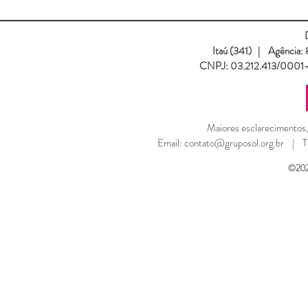
Itaú (341) | Agênci
CNPJ: 03.212.413/0001-2
Maiores esclarecimentos,
Email: contato@gruposol.org.br | 
©202