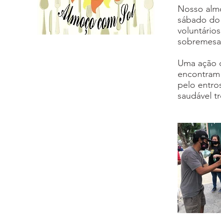
Nosso almo
sábado do 
voluntário
sobremesa
Uma ação q
encontram 
pelo entro
saudável t